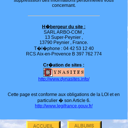
suppresssion des informations personnelles vous
concernant.
H�bergeur du site :
SARL ARBO-COM ,
13 Super-Peynier ,
13790 Peynier , France.
T�l�phone : 04 42 53 12 40
RCS Aix-en-Provence B 397 762 774
Cr�ation de sites :
http://www.dynasites.info/
Cette page est conforme aux obligations de la LOI et en
particulier � son Article 6.
http://www.legifrance.gouv.fr/