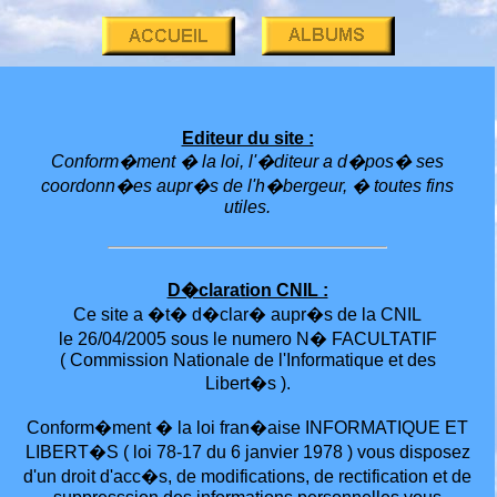
Editeur du site :
Conform�ment � la loi, l'�diteur a d�pos� ses
coordonn�es aupr�s de l'h�bergeur, � toutes fins
utiles.
D�claration CNIL :
Ce site a �t� d�clar� aupr�s de la CNIL
le 26/04/2005 sous le numero N� FACULTATIF
( Commission Nationale de l'Informatique et des
Libert�s ).
Conform�ment � la loi fran�aise INFORMATIQUE ET
LIBERT�S ( loi 78-17 du 6 janvier 1978 ) vous disposez
d'un droit d'acc�s, de modifications, de rectification et de